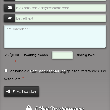
Aufgabe:
zwanzig sieben +
= dreizig zwei
Ich habe die
Datenschutzerklärung
gelesen, verstanden und
*
akzeptiert.
E-Mail-Verschlüsselung