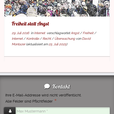
Freiheit statt Angst
29. Juli 2016
in
Internet
verschlagwortet
Angst
/
Freiheit
/
Internet
/
Kontrolle
/
Recht
/
Überwachung
von
David
Montazer
(aktualisiert am
25. Juli 2025
)
Kontakt
Ihre E-Mail-Addresse wird nicht veröffentlicht.
*
Alle Felder sind Pflichtfelder