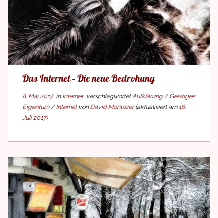
Das Internet – Die neue Bedrohung
8. Mai 2017
in
Internet
verschlagwortet
Aufklärung
/
Geistiges
Eigentum
/
Internet
von
David Montazer
(aktualisiert am
16.
Juli 2017
)