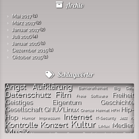
Archiv
Mai 2017
(1)
März 2017
(2)
Januar 2017
(2)
Juli 2016
(4)
Januar 2016
(1)
Dezember 2015
(1)
Oktober 2015
(1)
Schlagwörter
Angst
Aufklärung
Barrierefreiheit
Big Data
Datenschutz
Film
Freiheit
Freie Software
Geistiges Eigentum
Geschichte
Gesellschaft
GNU/Linux
Hip-
Grenze
Heimat
HFH
Internet
Hop
Humor
Impressum
IT-Security
Jazz
KI
Kultur
Kontrolle
Konzert
Medien
LiMux
Musik
Neusprech
Open Source
Predictive Analytics
Recht