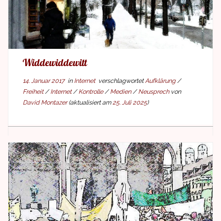
Widde­widde­witt
14. Januar 2017
in
Internet
verschlagwortet
Aufklärung
/
Freiheit
/
Internet
/
Kontrolle
/
Medien
/
Neusprech
von
David Montazer
(aktualisiert am
25. Juli 2025
)