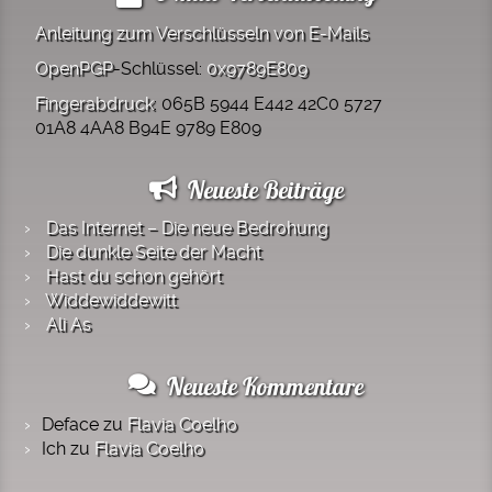
Anleitung zum Verschlüsseln von E-Mails
OpenPGP
-Schlüssel:
0x9789E809
Fingerabdruck
: 065B 5944 E442 42C0 5727
01A8 4AA8 B94E 9789 E809
Neueste Beiträge
Das Internet – Die neue Bedrohung
Die dunkle Seite der Macht
Hast du schon gehört
Widde­widde­witt
Ali As
Neueste Kommentare
Deface
zu
Flavia Coelho
Ich
zu
Flavia Coelho