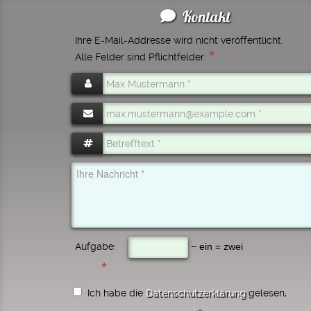
Kontakt
Ihre E-Mail-Addresse wird nicht veröffentlicht.
*
Alle Felder sind Pflichtfelder
Aufgabe:
− ein = zwei
Ich habe die
Datenschutzerklärung
gelesen,