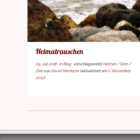
Heimat­rausch­en
29. Juli 2016
in
Blog
verschlagwortet
Heimat
/
Sinn
/
Zeit
von
David Montazer
(aktualisiert am
2. November
2017
)